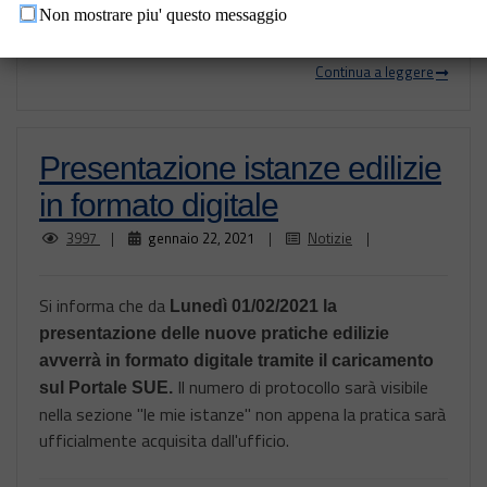
33/2015, artt. 2 e 3.
Non mostrare piu' questo messaggio
Continua a leggere
Presentazione istanze edilizie
in formato digitale
3997
|
gennaio 22, 2021
|
Notizie
|
Si informa che da
Lunedì 01/02/2021 la
presentazione delle nuove pratiche edilizie
avverrà in formato digitale tramite il caricamento
Il numero di protocollo sarà visibile
sul Portale SUE.
nella sezione "le mie istanze" non appena la pratica sarà
ufficialmente acquisita dall'ufficio.