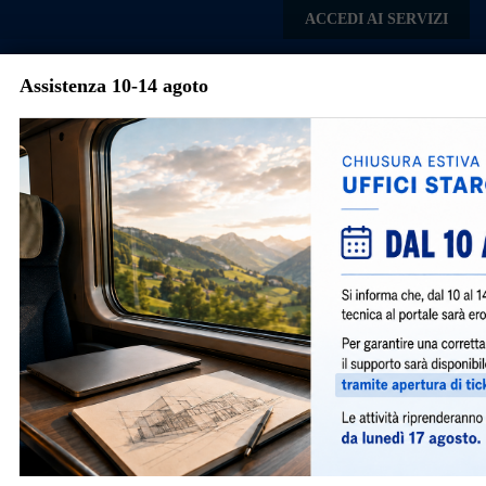
Skip to main content
ACCEDI AI SERVIZI
Assistenza 10-14 agoto
Comune di
Parabiago
Menu
Avvisi e Notizie
Pratiche Sismiche
2520
|
marzo 25, 2021
|
Notizie
|
Si comunica che a partire da Venerdì 19 Marzo 2021, per
la presentazione delle pratiche sismiche, è stata
attivata la procedura dell’interoperabilità con la
piattaforma MUTA, ai sensi della L.R. Lombardia