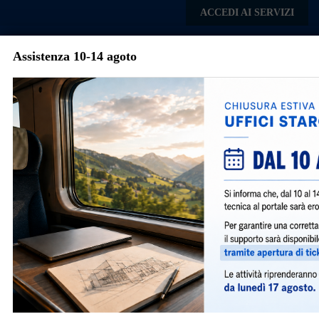
Skip to main content
ACCEDI AI SERVIZI
Assistenza 10-14 agoto
Comune di
Parabiago
Menu
Torna agli articoli
Avvisi e Notizie
Presentazione istanze edilizie in formato
digitale
3999
|
gennaio 22, 2021
|
Notizie
|
Si informa che da
Lunedì 01/02/2021 la
presentazione delle nuove pratiche edilizie